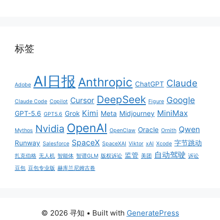
标签
AI日报
Anthropic
Claude
ChatGPT
Adobe
DeepSeek
Google
Cursor
Claude Code
Copilot
Figure
Kimi
MiniMax
GPT-5.6
Grok
Meta
Midjourney
GPT5.6
OpenAI
Nvidia
Qwen
Oracle
Mythos
OpenClaw
Ornith
SpaceX
Runway
字节跳动
Salesforce
SpaceXAI
Viktor
xAI
Xcode
自动驾驶
监管
扎克伯格
无人机
智能体
智谱GLM
版权诉讼
美团
诉讼
豆包
豆包专业版
赫库兰尼姆古卷
© 2026 寻知
• Built with
GeneratePress