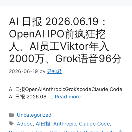
AI 日报 2026.06.19：
OpenAI IPO前疯狂挖
人、AI员工Viktor年入
2000万、Grok语音96分
2026-06-19
by
寻知君
AI 日报OpenAIAnthropicGrokXcodeClaude Code
AI 日报 2026.06. …
Read more
Categories
Uncategorized
Tags
Adobe
,
AI日报
,
Anthropic
,
Claude Code
,