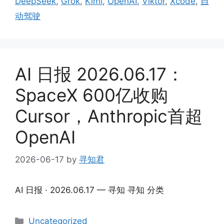
DeepSeek
,
Grok
,
Kimi
,
OpenAI
,
Viktor
,
Xcode
,
自
动驾驶
AI 日报 2026.06.17：
SpaceX 600亿收购
Cursor，Anthropic首超
OpenAI
2026-06-17
by
寻知君
AI 日报 · 2026.06.17 — 寻知 寻知 分类
Categories
Uncategorized