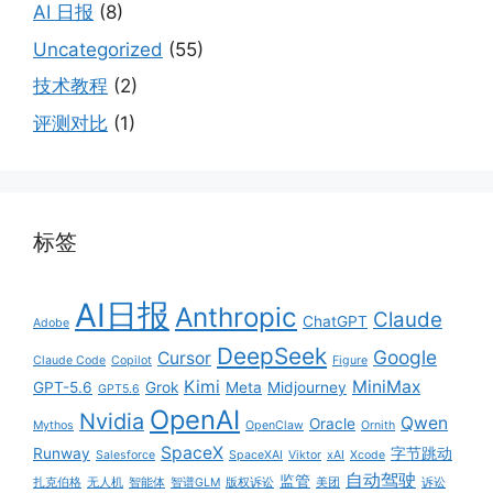
AI 日报
(8)
Uncategorized
(55)
技术教程
(2)
评测对比
(1)
标签
AI日报
Anthropic
Claude
ChatGPT
Adobe
DeepSeek
Google
Cursor
Claude Code
Copilot
Figure
Kimi
MiniMax
GPT-5.6
Grok
Meta
Midjourney
GPT5.6
OpenAI
Nvidia
Qwen
Oracle
Mythos
OpenClaw
Ornith
SpaceX
Runway
字节跳动
Salesforce
SpaceXAI
Viktor
xAI
Xcode
自动驾驶
监管
扎克伯格
无人机
智能体
智谱GLM
版权诉讼
美团
诉讼