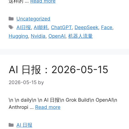
这样的 …
Read more
Categories
Uncategorized
Tags
AI日报
,
AI能耗
,
ChatGPT
,
DeepSeek
,
Face
,
Hugging
,
Nvidia
,
OpenAI
,
机器人流量
AI 日报：2026-05-15
2026-05-15
by
\n \n daily\n \n AI 日报\n Grok Build\n OpenAI\n
Anthropi …
Read more
Categories
AI 日报