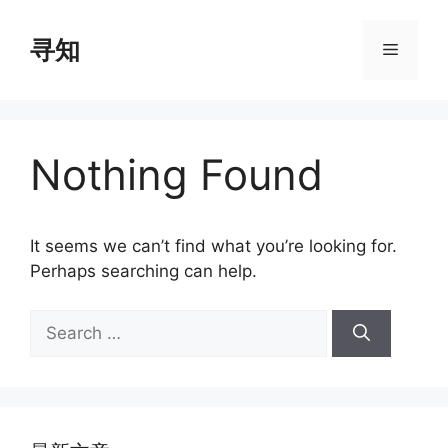
Skip
to
寻知
Menu
content
Nothing Found
It seems we can’t find what you’re looking for.
Perhaps searching can help.
Search
for: