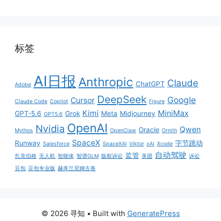
标签
AI日报
Anthropic
Claude
ChatGPT
Adobe
DeepSeek
Google
Cursor
Claude Code
Copilot
Figure
Kimi
MiniMax
GPT-5.6
Grok
Meta
Midjourney
GPT5.6
OpenAI
Nvidia
Qwen
Oracle
Mythos
OpenClaw
Ornith
SpaceX
Runway
字节跳动
Salesforce
SpaceXAI
Viktor
xAI
Xcode
自动驾驶
监管
扎克伯格
无人机
智能体
智谱GLM
版权诉讼
美团
诉讼
豆包
豆包专业版
赫库兰尼姆古卷
© 2026 寻知
• Built with
GeneratePress