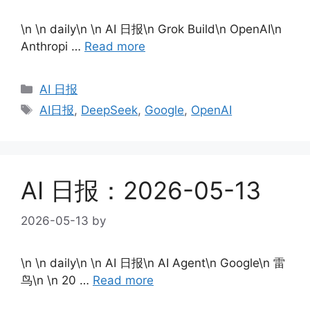
\n \n daily\n \n AI 日报\n Grok Build\n OpenAI\n
Anthropi …
Read more
Categories
AI 日报
Tags
AI日报
,
DeepSeek
,
Google
,
OpenAI
AI 日报：2026-05-13
2026-05-13
by
\n \n daily\n \n AI 日报\n AI Agent\n Google\n 雷
鸟\n \n 20 …
Read more