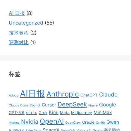
AI 日报
(8)
Uncategorized
(55)
技术教程
(2)
评测对比
(1)
标签
AI日报
Anthropic
Claude
ChatGPT
Adobe
DeepSeek
Google
Cursor
Claude Code
Copilot
Figure
Kimi
MiniMax
GPT-5.6
Grok
Meta
Midjourney
GPT5.6
OpenAI
Nvidia
Qwen
Oracle
Mythos
OpenClaw
Ornith
SpaceX
Runway
字节跳动
Salesforce
SpaceXAI
Viktor
xAI
Xcode