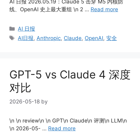
AI 日报 2026.05.19：Claude 5 击穿 M5 内核防
线、OpenAI 史上最大重组 \n 2 …
Read more
Categories
AI 日报
Tags
AI日报
,
Anthropic
,
Claude
,
OpenAI
,
安全
GPT-5 vs Claude 4 深度
对比
2026-05-18
by
\n \n review\n \n GPT\n Claude\n 评测\n LLM\n
\n 2026-05- …
Read more