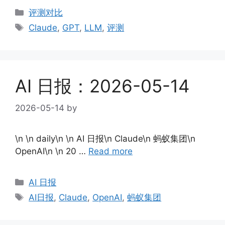
Categories
评测对比
Tags
Claude
,
GPT
,
LLM
,
评测
AI 日报：2026-05-14
2026-05-14
by
\n \n daily\n \n AI 日报\n Claude\n 蚂蚁集团\n
OpenAI\n \n 20 …
Read more
Categories
AI 日报
Tags
AI日报
,
Claude
,
OpenAI
,
蚂蚁集团