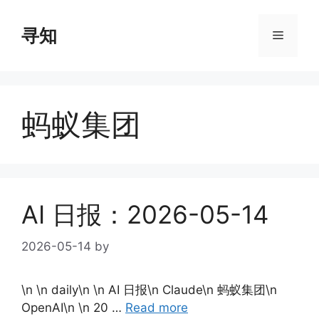
Skip
to
寻知
Menu
content
蚂蚁集团
AI 日报：2026-05-14
2026-05-14
by
\n \n daily\n \n AI 日报\n Claude\n 蚂蚁集团\n
OpenAI\n \n 20 …
Read more