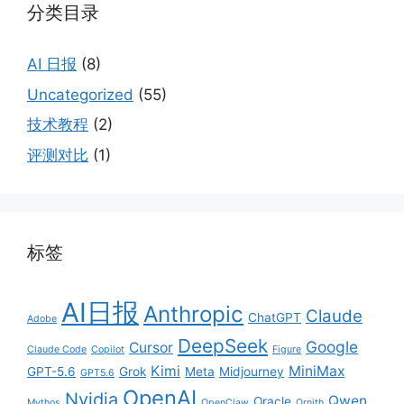
分类目录
AI 日报
(8)
Uncategorized
(55)
技术教程
(2)
评测对比
(1)
标签
AI日报
Anthropic
Claude
ChatGPT
Adobe
DeepSeek
Google
Cursor
Claude Code
Copilot
Figure
Kimi
MiniMax
GPT-5.6
Grok
Meta
Midjourney
GPT5.6
OpenAI
Nvidia
Qwen
Oracle
Mythos
OpenClaw
Ornith