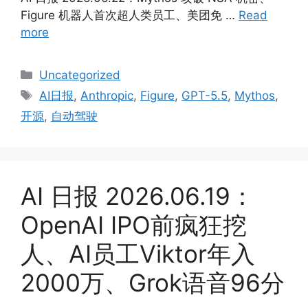
Figure 机器人首次超人类员工、美团免 …
Read
more
Categories
Uncategorized
Tags
AI日报
,
Anthropic
,
Figure
,
GPT-5.5
,
Mythos
,
开源
,
自动驾驶
AI 日报 2026.06.19：
OpenAI IPO前疯狂挖
人、AI员工Viktor年入
2000万、Grok语音96分