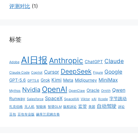
评测对比
(1)
标签
AI日报
Anthropic
Claude
ChatGPT
Adobe
DeepSeek
Google
Cursor
Claude Code
Copilot
Figure
Kimi
MiniMax
GPT-5.6
Grok
Meta
Midjourney
GPT5.6
OpenAI
Nvidia
Qwen
Oracle
Mythos
OpenClaw
Ornith
SpaceX
Runway
字节跳动
Salesforce
SpaceXAI
Viktor
xAI
Xcode
自动驾驶
监管
扎克伯格
无人机
智能体
智谱GLM
版权诉讼
美团
诉讼
豆包
豆包专业版
赫库兰尼姆古卷