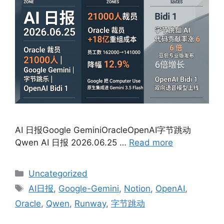
AI 日报Google GeminiOracleOpenAI字节跳动
Qwen AI 日报 2026.06.25 …
Read more
Categories
Uncategorized
Tags
AI日报
,
Google-Gemini
,
Notion
,
OpenAI
,
Oracle
,
Qwen
,
Runway
,
字节跳动