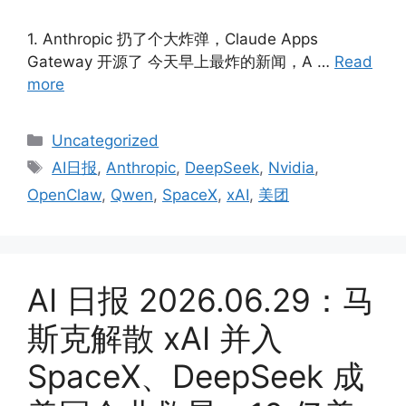
1. Anthropic 扔了个大炸弹，Claude Apps
Gateway 开源了 今天早上最炸的新闻，A …
Read
more
Categories
Uncategorized
Tags
AI日报
,
Anthropic
,
DeepSeek
,
Nvidia
,
OpenClaw
,
Qwen
,
SpaceX
,
xAI
,
美团
AI 日报 2026.06.29：马
斯克解散 xAI 并入
SpaceX、DeepSeek 成