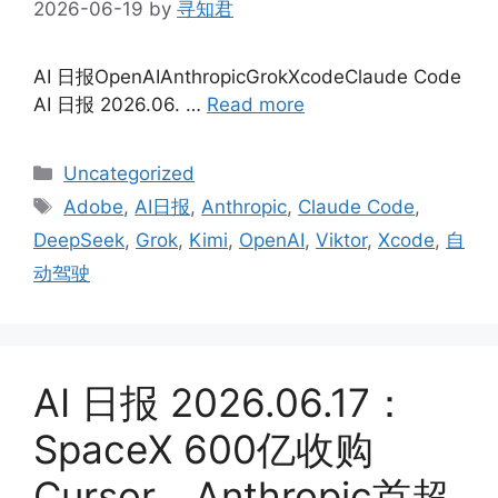
2026-06-19
by
寻知君
AI 日报OpenAIAnthropicGrokXcodeClaude Code
AI 日报 2026.06. …
Read more
Categories
Uncategorized
Tags
Adobe
,
AI日报
,
Anthropic
,
Claude Code
,
DeepSeek
,
Grok
,
Kimi
,
OpenAI
,
Viktor
,
Xcode
,
自
动驾驶
AI 日报 2026.06.17：
SpaceX 600亿收购
Cursor，Anthropic首超