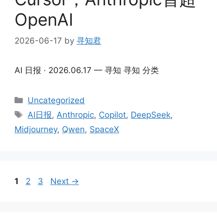
OpenAI
2026-06-17
by
寻知君
AI 日报 · 2026.06.17 — 寻知 寻知 分类
Categories
Uncategorized
Tags
AI日报
,
Anthropic
,
Copilot
,
DeepSeek
,
Midjourney
,
Qwen
,
SpaceX
Page
Page
Page
1
2
3
Next
→