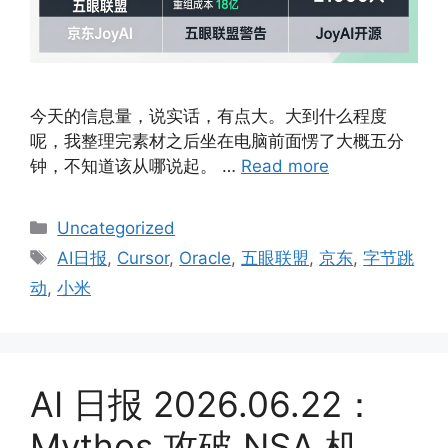
今天的信息量，说实话，有点大。大到什么程度
呢，我整理完素材之后坐在电脑前面愣了大概五分
钟，不知道该从哪说起。 …
Read more
Categories
Uncategorized
Tags
AI日报
,
Cursor
,
Oracle
,
五眼联盟
,
京东
,
字节跳
动
,
小米
AI 日报 2026.06.22：
Mythos 攻破 NSA 机