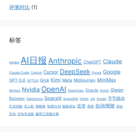
评测对比
(1)
标签
AI日报
Anthropic
Claude
ChatGPT
Adobe
DeepSeek
Google
Cursor
Claude Code
Copilot
Figure
Kimi
MiniMax
GPT-5.6
Grok
Meta
Midjourney
GPT5.6
OpenAI
Nvidia
Qwen
Oracle
Mythos
OpenClaw
Ornith
SpaceX
Runway
字节跳动
Salesforce
SpaceXAI
Viktor
xAI
Xcode
自动驾驶
监管
扎克伯格
无人机
智能体
智谱GLM
版权诉讼
美团
诉讼
豆包
豆包专业版
赫库兰尼姆古卷