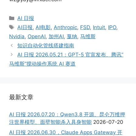
Categories
AI 日报
Tags
AI日报
,
AI电影
,
Anthropic
,
FSD
,
Intuit
,
IPO
,
Nvidia
,
OpenAI
,
加州AI
,
戛纳
,
马维斯
知识自动化管线搭建指南
AI 日报 2026.05.21：GPT-5 官宣发布、腾讯”
马维斯”搅动操作系统 AI 赛道
最新文章
AI 日报 2026.07.20：Qwen3.8 开源、昆仑万维押
注世界模型、面壁智能杀入具身智能
2026-07-20
AI 日报 2026.06.30，Claude Apps Gateway 开