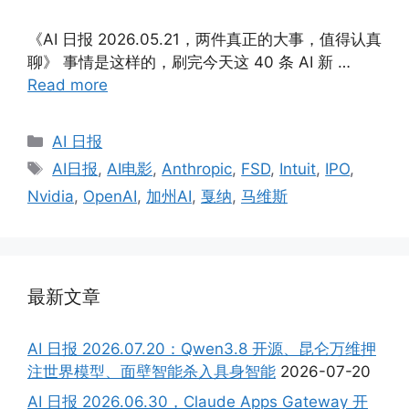
《AI 日报 2026.05.21，两件真正的大事，值得认真
聊》 事情是这样的，刷完今天这 40 条 AI 新 …
Read more
Categories
AI 日报
Tags
AI日报
,
AI电影
,
Anthropic
,
FSD
,
Intuit
,
IPO
,
Nvidia
,
OpenAI
,
加州AI
,
戛纳
,
马维斯
最新文章
AI 日报 2026.07.20：Qwen3.8 开源、昆仑万维押
注世界模型、面壁智能杀入具身智能
2026-07-20
AI 日报 2026.06.30，Claude Apps Gateway 开