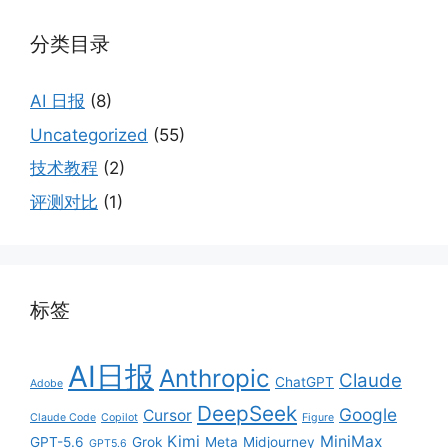
分类目录
AI 日报
(8)
Uncategorized
(55)
技术教程
(2)
评测对比
(1)
标签
AI日报
Anthropic
Claude
ChatGPT
Adobe
DeepSeek
Google
Cursor
Claude Code
Copilot
Figure
Kimi
MiniMax
GPT-5.6
Grok
Meta
Midjourney
GPT5.6